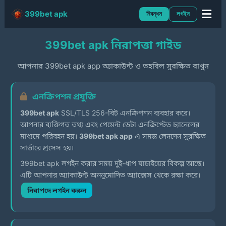
399bet apk
নিবন্ধন
লগইন
399bet apk নিরাপত্তা গাইড
আপনার 399bet apk app অ্যাকাউন্ট ও তহবিল সুরক্ষিত রাখুন
এনক্রিপশন প্রযুক্তি
399bet apk
SSL/TLS 256-বিট এনক্রিপশন ব্যবহার করে।
আপনার ব্যক্তিগত তথ্য এবং পেমেন্ট ডেটা এনক্রিপ্টেড চ্যানেলের
মাধ্যমে পরিবহন হয়।
399bet apk app
এ সমস্ত লেনদেন সুরক্ষিত
সার্ভারে প্রসেস হয়।
399bet apk লগইন করার সময় দুই-ধাপ যাচাইয়ের বিকল্প আছে।
এটি আপনার অ্যাকাউন্ট অননুমোদিত অ্যাক্সেস থেকে রক্ষা করে।
নিরাপদে লগইন করুন