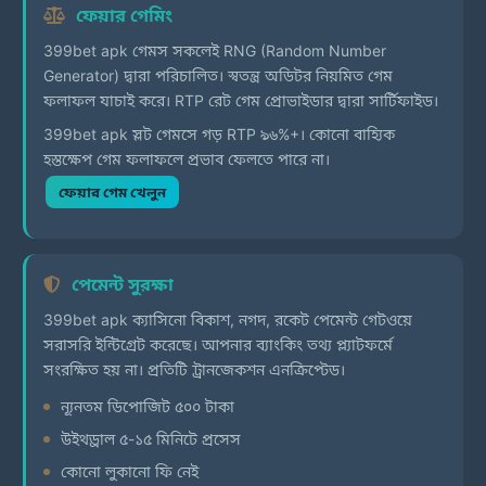
ফেয়ার গেমিং
399bet apk গেমস সকলেই RNG (Random Number
Generator) দ্বারা পরিচালিত। স্বতন্ত্র অডিটর নিয়মিত গেম
ফলাফল যাচাই করে। RTP রেট গেম প্রোভাইডার দ্বারা সার্টিফাইড।
399bet apk স্লট গেমসে গড় RTP ৯৬%+। কোনো বাহ্যিক
হস্তক্ষেপ গেম ফলাফলে প্রভাব ফেলতে পারে না।
ফেয়ার গেম খেলুন
পেমেন্ট সুরক্ষা
399bet apk ক্যাসিনো বিকাশ, নগদ, রকেট পেমেন্ট গেটওয়ে
সরাসরি ইন্টিগ্রেট করেছে। আপনার ব্যাংকিং তথ্য প্ল্যাটফর্মে
সংরক্ষিত হয় না। প্রতিটি ট্রানজেকশন এনক্রিপ্টেড।
ন্যূনতম ডিপোজিট ৫০০ টাকা
উইথড্রাল ৫-১৫ মিনিটে প্রসেস
কোনো লুকানো ফি নেই