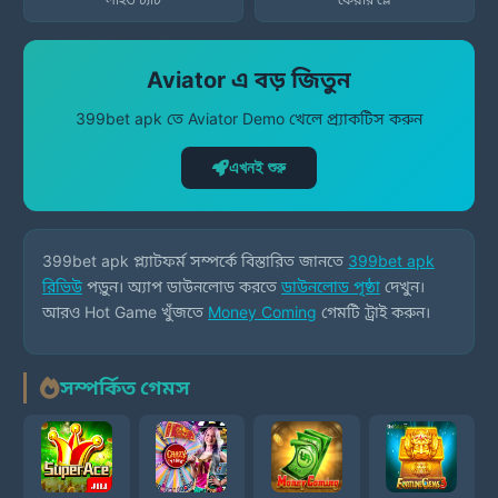
Aviator এ বড় জিতুন
399bet apk তে Aviator Demo খেলে প্র্যাকটিস করুন
এখনই শুরু
399bet apk প্ল্যাটফর্ম সম্পর্কে বিস্তারিত জানতে
399bet apk
রিভিউ
পড়ুন। অ্যাপ ডাউনলোড করতে
ডাউনলোড পৃষ্ঠা
দেখুন।
আরও Hot Game খুঁজতে
Money Coming
গেমটি ট্রাই করুন।
সম্পর্কিত গেমস