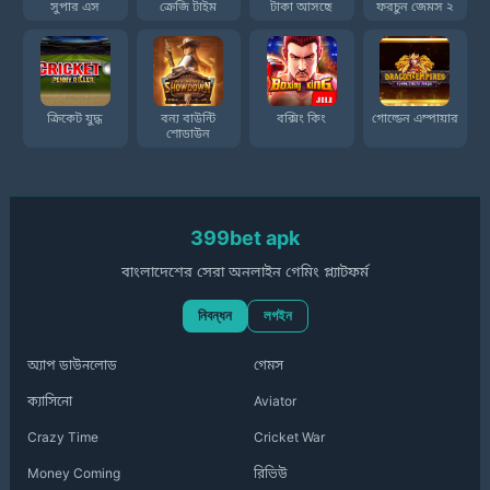
সুপার এস
ক্রেজি টাইম
টাকা আসছে
ফরচুন জেমস ২
ক্রিকেট যুদ্ধ
বন্য বাউন্টি
বক্সিং কিং
গোল্ডেন এম্পায়ার
শোডাউন
399bet apk
বাংলাদেশের সেরা অনলাইন গেমিং প্ল্যাটফর্ম
নিবন্ধন
লগইন
অ্যাপ ডাউনলোড
গেমস
ক্যাসিনো
Aviator
Crazy Time
Cricket War
Money Coming
রিভিউ