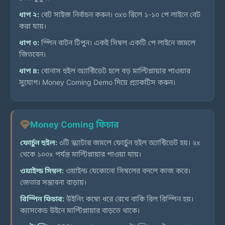
ধাপ ২:
বেট সাইজ নির্বাচন করুন। ৩x৩ রিলে ১-১০ পে লাইনে বেট
করা যায়।
ধাপ ৩:
স্পিন বাটন টিপুন। একই সিম্বল একটি পে লাইনে জমলে
জিতবেন।
ধাপ ৪:
বোনাস হুইল অ্যাক্টিভেট হলে বড় মাল্টিপ্লায়ার পাওয়ার
সুযোগ। Money Coming Demo দিয়ে প্র্যাকটিস করুন।
Money Coming ফিচার
ফোর্চুন হুইল:
৩টি স্ক্যাটার জমলে ফোর্চুন হুইল অ্যাক্টিভেট হয়। ২x
থেকে ১০০x পর্যন্ত মাল্টিপ্লায়ার পাওয়া যায়।
ওয়াইল্ড সিম্বল:
ওয়াইল্ড যেকোনো সিম্বলের বদলে কাজ করে।
জেতার সম্ভাবনা বাড়ায়।
রিস্পিন ফিচার:
উইনিং কম্বো ধরে রেখে বাকি রিল রিস্পিন হয়।
ক্যাসকেড উইনে মাল্টিপ্লায়ার বাড়তে থাকে।