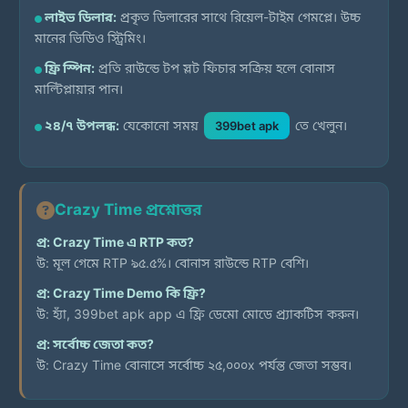
লাইভ ডিলার:
প্রকৃত ডিলারের সাথে রিয়েল-টাইম গেমপ্লে। উচ্চ
মানের ভিডিও স্ট্রিমিং।
ফ্রি স্পিন:
প্রতি রাউন্ডে টপ স্লট ফিচার সক্রিয় হলে বোনাস
মাল্টিপ্লায়ার পান।
২৪/৭ উপলব্ধ:
যেকোনো সময়
তে খেলুন।
399bet apk
Crazy Time প্রশ্নোত্তর
প্র: Crazy Time এ RTP কত?
উ: মূল গেমে RTP ৯৫.৫%। বোনাস রাউন্ডে RTP বেশি।
প্র: Crazy Time Demo কি ফ্রি?
উ: হ্যাঁ, 399bet apk app এ ফ্রি ডেমো মোডে প্র্যাকটিস করুন।
প্র: সর্বোচ্চ জেতা কত?
উ: Crazy Time বোনাসে সর্বোচ্চ ২৫,০০০x পর্যন্ত জেতা সম্ভব।