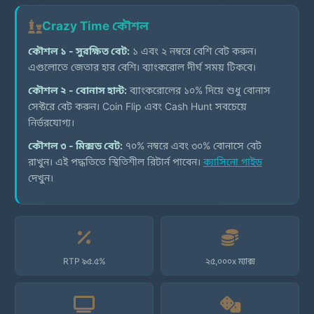
Crazy Time কৌশল
কৌশল ১ - সুরক্ষিত বেট:
১ এবং ২ নম্বরে বেশি বেট করুন।
এগুলোতে জেতার হার বেশি। ব্যাংকরোল দীর্ঘ সময় টিকবে।
কৌশল ২ - বোনাস হান্ট:
ব্যাংকরোলের ১০% দিয়ে শুধু বোনাস
সেক্টরে বেট করুন। Coin Flip এবং Cash Hunt সবচেয়ে
নির্ভরযোগ্য।
কৌশল ৩ - মিক্সড বেট:
৭০% নম্বরে এবং ৩০% বোনাসে বেট
রাখুন। এই পদ্ধতিতে স্থিতিশীল রিটার্ন পাবেন।
ক্যাসিনো গাইড
দেখুন।
RTP ৯৫.৫%
২৫,০০০x ম্যাক্স