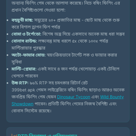
অন্যান্য ফিশিং গেম থেকে আলাদা করেছে। নিচে বম্বিং ফিশিং এর
প্রধান বৈশিষ্ট্যগুলো দেওয়া হলো:
বহুমুখী মাছ:
সমুদ্রের ২০+ প্রজাতির মাছ - ছোট মাছ থেকে শুরু
করে বিশাল ড্রাগন ফিশ পর্যন্ত
বোমা ও টর্পেডো:
বিশেষ অস্ত্র দিয়ে একসাথে অনেক মাছ ধরা সম্ভব
বোনাস রাউন্ড:
লক্ষ্যবস্তু মাছ ধরলে ৫x থেকে ১০০x পর্যন্ত
মাল্টিপ্লায়ার পুরস্কার
অটো-ফায়ার মোড:
স্বয়ংক্রিয়ভাবে টার্গেট লক ও ফায়ার করার
সুবিধা
মাল্টি-প্লেয়ার:
একই সাথে ৪ জন পর্যন্ত খেলোয়াড় একই টেবিলে
খেলতে পারবেন
উচ্চ RTP:
৯৬% RTP সহ চমৎকার রিটার্ন রেট
399bet apk গেমস লাইব্রেরিতে বম্বিং ফিশিং ছাড়াও আরও অনেক
জনপ্রিয় ফিশিং গেম যেমন
Dinosaur Tycoon
এবং
Wild Bounty
Showdown
পাবেন। প্রতিটি ফিশিং গেমের নিজস্ব বৈশিষ্ট্য এবং
বোনাস সিস্টেম রয়েছে।