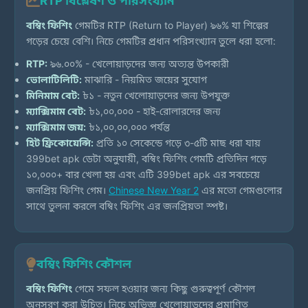
RTP বিশ্লেষণ ও পরিসংখ্যান
বম্বিং ফিশিং
গেমটির RTP (Return to Player) ৯৬% যা শিল্পের
গড়ের চেয়ে বেশি। নিচে গেমটির প্রধান পরিসংখ্যান তুলে ধরা হলো:
RTP:
৯৬.০০% - খেলোয়াড়দের জন্য অত্যন্ত উপকারী
ভোলাটিলিটি:
মাঝারি - নিয়মিত জয়ের সুযোগ
মিনিমাম বেট:
৳১ - নতুন খেলোয়াড়দের জন্য উপযুক্ত
ম্যাক্সিমাম বেট:
৳১,০০,০০০ - হাই-রোলারদের জন্য
ম্যাক্সিমাম জয়:
৳১,০০,০০,০০০ পর্যন্ত
হিট ফ্রিকোয়েন্সি:
প্রতি ১০ সেকেন্ডে গড়ে ৩-৫টি মাছ ধরা যায়
399bet apk ডেটা অনুযায়ী, বম্বিং ফিশিং গেমটি প্রতিদিন গড়ে
১০,০০০+ বার খেলা হয় এবং এটি 399bet apk এর সবচেয়ে
জনপ্রিয় ফিশিং গেম।
Chinese New Year 2
এর মতো গেমগুলোর
সাথে তুলনা করলে বম্বিং ফিশিং এর জনপ্রিয়তা স্পষ্ট।
বম্বিং ফিশিং কৌশল
বম্বিং ফিশিং
গেমে সফল হওয়ার জন্য কিছু গুরুত্বপূর্ণ কৌশল
অনুসরণ করা উচিত। নিচে অভিজ্ঞ খেলোয়াড়দের প্রমাণিত