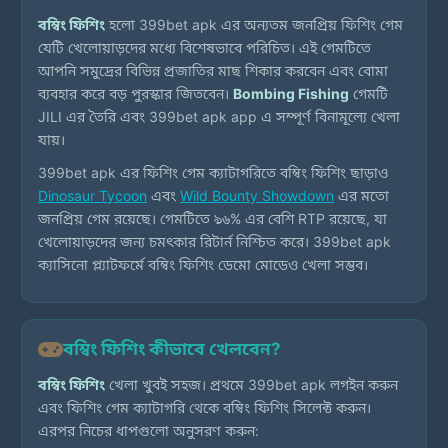
বম্বিং ফিশিং
হলো 399bet apk এর অন্যতম জনপ্রিয় ফিশিং গেম
যেটি খেলোয়াড়দের মধ্যে বিশেষভাবে পরিচিত। এই গেমটিতে
আপনি সমুদ্রের বিভিন্ন প্রজাতির মাছ শিকার করবেন এবং বোমা
ব্যবহার করে বড় পুরস্কার জিতবেন।
Bombing Fishing
গেমটি
JILI এর তৈরি এবং 399bet apk app এ সম্পূর্ণ বিনামূল্যে খেলা
যায়।
399bet apk এর ফিশিং গেম ক্যাটাগরিতে বম্বিং ফিশিং ছাড়াও
Dinosaur Tycoon
এবং
Wild Bounty Showdown
এর মতো
জনপ্রিয় গেম রয়েছে। গেমটিতে ৯৬% এর বেশি RTP রয়েছে, যা
খেলোয়াড়দের জন্য চমৎকার রিটার্ন নিশ্চিত করে। 399bet apk
ক্যাসিনো প্ল্যাটফর্মে বম্বিং ফিশিং ডেমো মোডেও খেলা সম্ভব।
বম্বিং ফিশিং কীভাবে খেলবেন?
বম্বিং ফিশিং
খেলা খুবই সহজ। প্রথমে 399bet apk লগইন করুন
এবং ফিশিং গেম ক্যাটাগরি থেকে বম্বিং ফিশিং সিলেক্ট করুন।
এরপর নিচের ধাপগুলো অনুসরণ করুন: