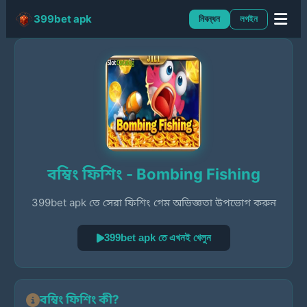
399bet apk
নিবন্ধন
লগইন
বম্বিং ফিশিং -
Bombing Fishing
399bet apk তে সেরা ফিশিং গেম অভিজ্ঞতা উপভোগ করুন
399bet apk তে এখনই খেলুন
বম্বিং ফিশিং কী?