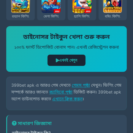
রয়্যাল ফিশিং
মেগা ফিশিং
হ্যাপি ফিশিং
বম্বিং ফিশিং
ডাইনোসর টাইকুন খেলা শুরু করুন
১০০% ফার্স্ট ডিপোজিট বোনাস পান। এখনই রেজিস্ট্রেশন করুন!
এখনই খেলুন
399bet apk এ আরও গেম দেখতে
গেমস পৃষ্ঠা
দেখুন। ফিশিং গেম
সম্পর্কে আরও জানতে
ক্যাসিনো পৃষ্ঠা
ভিজিট করুন। 399bet apk
অ্যাপ ডাউনলোড করতে
এখানে ক্লিক করুন
।
সাধারণ জিজ্ঞাসা
ডাইনোসর টাইকুন কি?