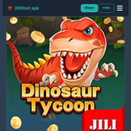
399bet apk
নিবন্ধন
লগইন