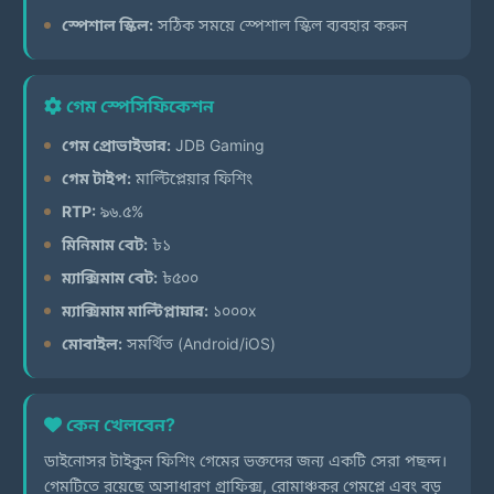
স্পেশাল স্কিল:
সঠিক সময়ে স্পেশাল স্কিল ব্যবহার করুন
গেম স্পেসিফিকেশন
গেম প্রোভাইডার:
JDB Gaming
গেম টাইপ:
মাল্টিপ্লেয়ার ফিশিং
RTP:
৯৬.৫%
মিনিমাম বেট:
৳১
ম্যাক্সিমাম বেট:
৳৫০০
ম্যাক্সিমাম মাল্টিপ্লায়ার:
১০০০x
মোবাইল:
সমর্থিত (Android/iOS)
কেন খেলবেন?
ডাইনোসর টাইকুন ফিশিং গেমের ভক্তদের জন্য একটি সেরা পছন্দ।
গেমটিতে রয়েছে অসাধারণ গ্রাফিক্স, রোমাঞ্চকর গেমপ্লে এবং বড়