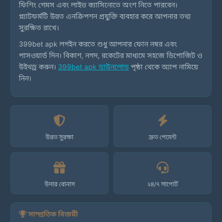
ফিশিং গেমস এবং লাইভ ক্যাসিনোতে অংশ নিতে পারবেন।
প্ল্যাটফর্মটি উন্নত এনক্রিপশন প্রযুক্তি ব্যবহার করে আপনার তথ্য
সুরক্ষিত রাখে।
399bet apk লগইন করতে শুধু আপনার ফোন নম্বর এবং
পাসওয়ার্ড দিন। বিকাশ, নগদ, রকেটের মাধ্যমে সহজে ডিপোজিট ও
উইথড্র করুন।
399bet apk ডাউনলোড
পৃষ্ঠা থেকে অ্যাপ নামিয়ে
নিন।
উন্নত সুরক্ষা
দ্রুত পেমেন্ট
উদার বোনাস
২৪/৭ সাপোর্ট
সাম্প্রতিক বিজয়ী