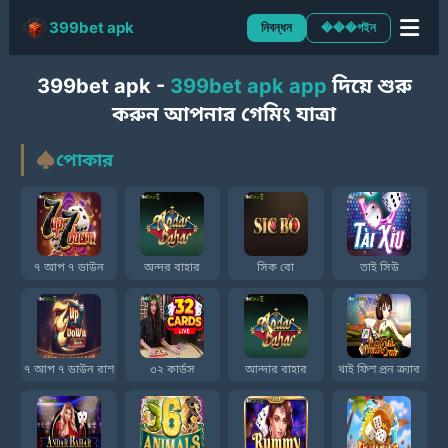
399bet apk
নিবন্ধন
���গইন
399bet apk -
399bet apk app
দিয়ে শুরু
করুন আপনার গেমিং যাত্রা
পোকার
৭ আপ ৭ ডাউন
অন্দর বাহার
সিক বো
তাই সিউ
৭ আপ ৭ ডাউন রাশ
৩২ কার্ডস
আন্দার বাহার
থাই ফিশ প্রন ক্র্যাব